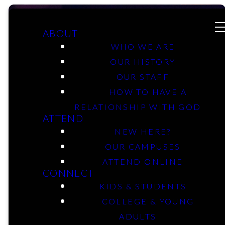
ABOUT
WHO WE ARE
OUR HISTORY
Grupos de
OUR STAFF
HOW TO HAVE A
RELATIONSHIP WITH GOD
Conexión
ATTEND
NEW HERE?
en
OUR CAMPUSES
ATTEND ONLINE
CONNECT
Español
KIDS & STUDENTS
COLLEGE & YOUNG
ADULTS