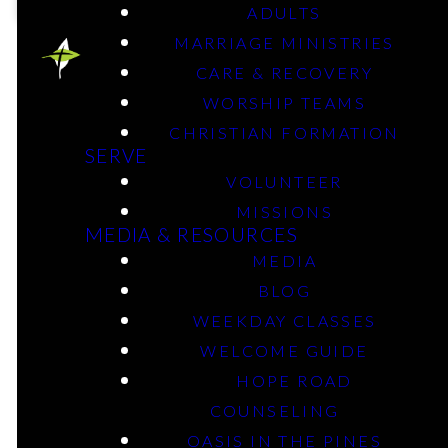
ADULTS
MARRIAGE MINISTRIES
CARE & RECOVERY
WORSHIP TEAMS
CHRISTIAN FORMATION
SERVE
La vida se
VOLUNTEER
vive mejor
MISSIONS
MEDIA & RESOURCES
en
MEDIA
BLOG
compañerismo
WEEKDAY CLASSES
y unidad
WELCOME GUIDE
HOPE ROAD
con otros.
COUNSELING
OASIS IN THE PINES